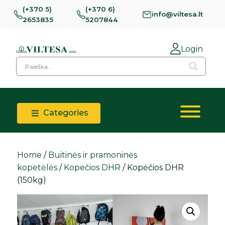
(+370 5)
(+370 6)
info@viltesa.lt
2653835
5207844
Login
Categories
Home
/
Buitinės ir pramoninės
kopetėlės
/
Kopečios DHR
/ Kopėčios DHR
(150kg)