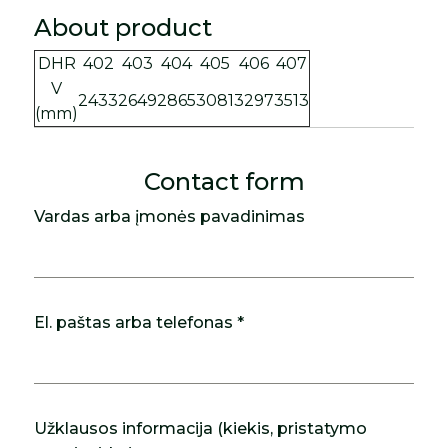
About product
DHR
402
403
404
405
406
407
V
2433
2649
2865
3081
3297
3513
(mm)
Contact form
Vardas arba įmonės pavadinimas
El. paštas arba telefonas *
Užklausos informacija (kiekis, pristatymo