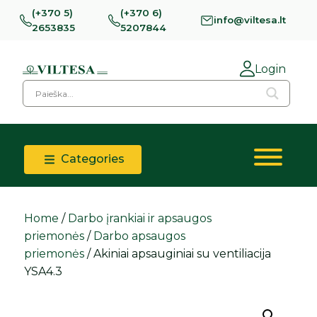
(+370 5)
(+370 6)
info@viltesa.lt
2653835
5207844
Login
Categories
Home
/
Darbo įrankiai ir apsaugos
priemonės
/
Darbo apsaugos
priemonės
/ Akiniai apsauginiai su ventiliacija
YSA4.3