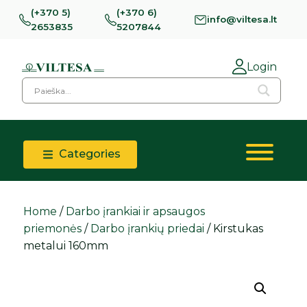
(+370 5)
(+370 6)
info@viltesa.lt
2653835
5207844
Login
Categories
Home
/
Darbo įrankiai ir apsaugos
priemonės
/
Darbo įrankių priedai
/ Kirstukas
metalui 160mm