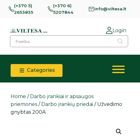
(+370 5)
(+370 6)
info@viltesa.lt
2653835
5207844
Login
Categories
Home
/
Darbo įrankiai ir apsaugos
priemonės
/
Darbo įrankių priedai
/ Užvedimo
gnybtas 200A