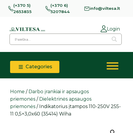
(+370 5)
(+370 6)
info@viltesa.lt
2653835
5207844
Login
Categories
Home
/
Darbo įrankiai ir apsaugos
priemonės
/
Dielektrinės apsaugos
priemonės
/ Indikatorius įtampos 110-250V 255-
11 0,5×3,0x60 (35414) Wiha