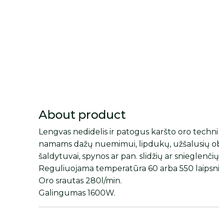
About product
Lengvas nedidelis ir patogus karšto oro technini
namams dažų nuemimui, lipdukų, užšalusių ob
šaldytuvai, spynos ar pan. slidžių ar snieglenči
Reguliuojama temperatūra 60 arba 550 laipsni
Oro srautas 280l/min.
Galingumas 1600W.