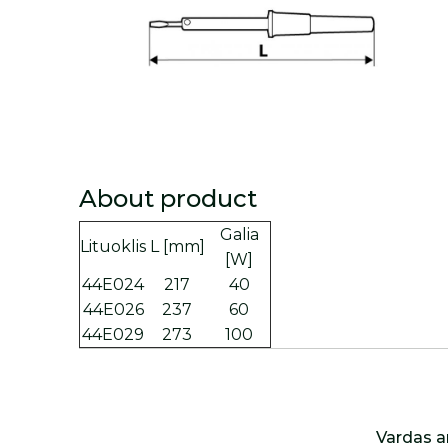
About product
Galia
Lituoklis
L [mm]
[W]
44E024
217
40
44E026
237
60
44E029
273
100
Vardas a