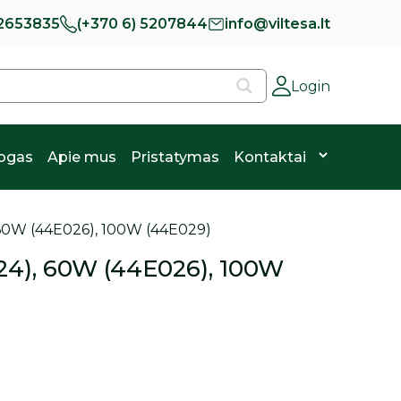
 2653835
(+370 6) 5207844
info@viltesa.lt
Login
logas
Apie mus
Pristatymas
Kontaktai
 60W (44E026), 100W (44E029)
24), 60W (44E026), 100W