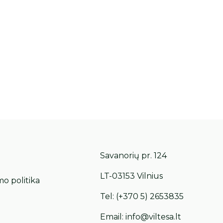
Savanorių pr. 124
LT-03153 Vilnius
mo politika
Tel:
(+370 5) 2653835
Email:
info@viltesa.lt