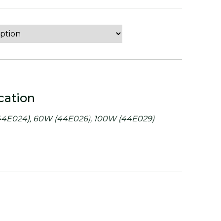
cation
4E024), 60W (44E026), 100W (44E029)