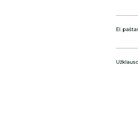
El. pašta
Užklausos