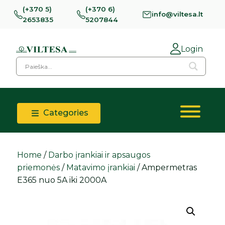
(+370 5)
(+370 6)
info@viltesa.lt
2653835
5207844
Login
Categories
Home
/
Darbo įrankiai ir apsaugos
priemonės
/
Matavimo įrankiai
/ Ampermetras
E365 nuo 5A iki 2000A