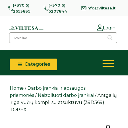
(+370 5)
(+370 6)
info@viltesa.lt
2653835
5207844
Login
Categories
Home
/
Darbo įrankiai ir apsaugos
priemonės
/
Neizoliuoti darbo įrankiai
/ Antgalių
ir galvučių kompl. su atsuktuvu (39D369)
TOPEX