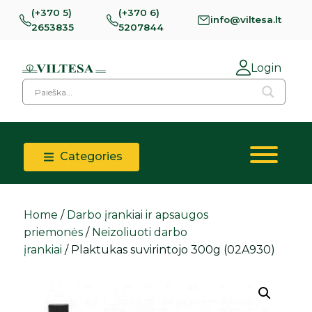
(+370 5)
(+370 6)
info@viltesa.lt
2653835
5207844
Login
Categories
Home
/
Darbo įrankiai ir apsaugos
priemonės
/
Neizoliuoti darbo
įrankiai
/ Plaktukas suvirintojo 300g (02A930)