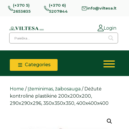
(+370 5)
(+370 6)
info@viltesa.lt
2653835
5207844
Login
Categories
Home
/
Įžeminimas, žaibosauga
/ Dėžutė
kontrolinė plastikinė 200x200x200,
290x290x296, 350x350x350, 400x400x400