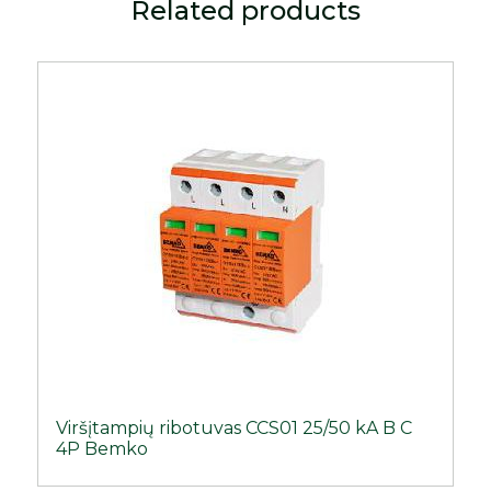
Related products
Viršįtampių ribotuvas CCS01 25/50 kA B C
4P Bemko