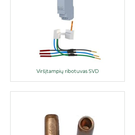
Viršįtampių ribotuvas SVD