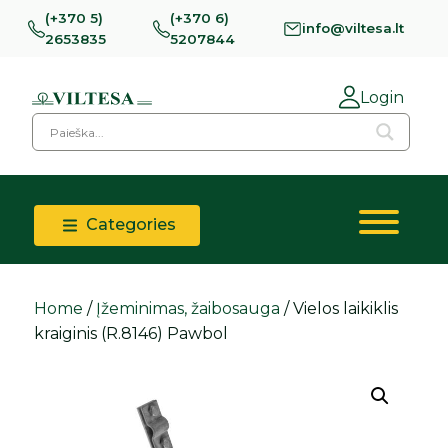
(+370 5)
(+370 6)
info@viltesa.lt
2653835
5207844
Login
Categories
Home
/
Įžeminimas, žaibosauga
/ Vielos laikiklis
kraiginis (R.8146) Pawbol