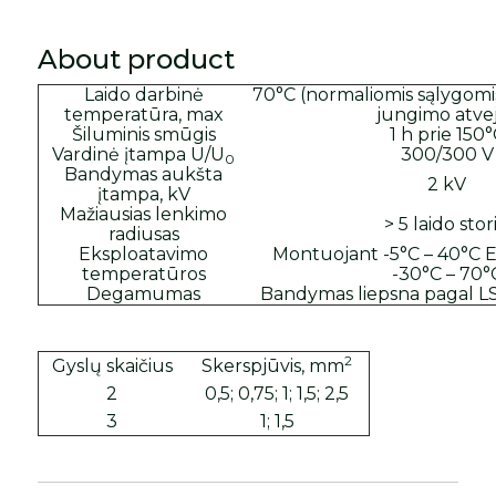
About product
Laido darbinė
70°C (normaliomis sąlygomi
temperatūra, max
jungimo atve
Šiluminis smūgis
1 h prie 150
Vardinė įtampa U/U
300/300 V
0
Bandymas aukšta
2 kV
įtampa, kV
Mažiausias lenkimo
> 5 laido stori
radiusas
Eksploatavimo
Montuojant -5°C – 40°C 
temperatūros
-30°C – 70°
Degamumas
Bandymas liepsna pagal L
2
Gyslų skaičius
Skerspjūvis, mm
2
0,5; 0,75; 1; 1,5; 2,5
3
1; 1,5