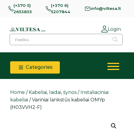
(+370 5)
(+370 6)
info@viltesa.lt
2653835
5207844
Login
Categories
Home
/
Kabeliai, laidai, šynos
/
Instaliaciniai
kabeliai
/ Variniai lankstūs kabeliai OMYp
(H03VVH2-F)