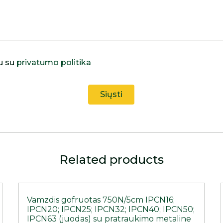
u su
privatumo politika
Related products
Vamzdis gofruotas 750N/5cm IPCN16;
IPCN20; IPCN25; IPCN32; IPCN40; IPCN50;
IPCN63 (juodas) su pratraukimo metaline