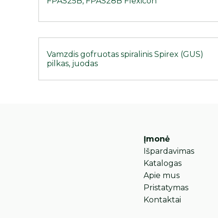
FPAS25B, FPAS28B Flexicon
Vamzdis gofruotas spiralinis Spirex (GUS)
pilkas, juodas
Įmonė
Išpardavimas
Katalogas
Apie mus
Pristatymas
Kontaktai