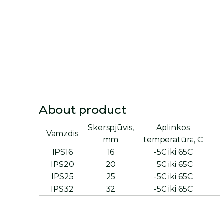
About product
Skerspjūvis,
Aplinkos
Vamzdis
mm
temperatūra, C
IPS16
16
-5C iki 65C
IPS20
20
-5C iki 65C
IPS25
25
-5C iki 65C
IPS32
32
-5C iki 65C