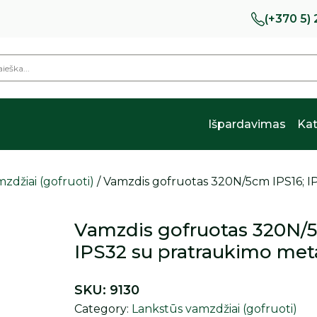
(+370 5)
Išpardavimas
Kat
zdžiai (gofruoti)
/ Vamzdis gofruotas 320N/5cm IPS16; I
Vamzdis gofruotas 320N/5c
IPS32 su pratraukimo meta
SKU:
9130
Category:
Lankstūs vamzdžiai (gofruoti)