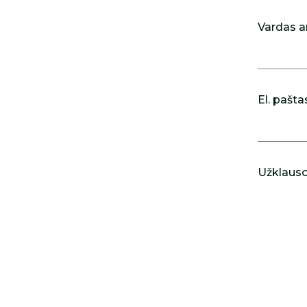
Vardas a
El. pašta
Užklausos