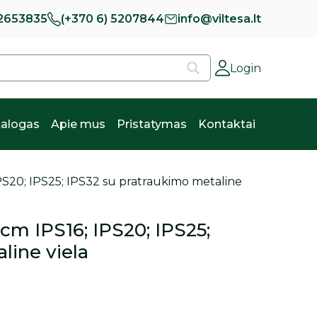
 2653835
(+370 6) 5207844
info@viltesa.lt
Login
alogas
Apie mus
Pristatymas
Kontaktai
PS20; IPS25; IPS32 su pratraukimo metaline
m IPS16; IPS20; IPS25;
line viela