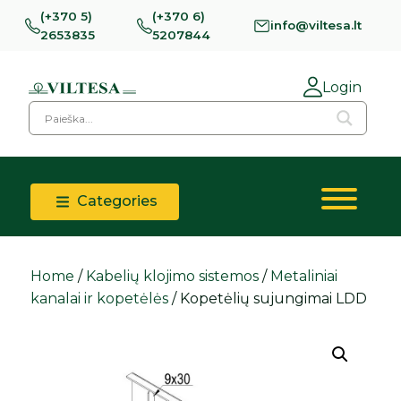
(+370 5)
(+370 6)
info@viltesa.lt
2653835
5207844
Login
Categories
Home
/
Kabelių klojimo sistemos
/
Metaliniai
kanalai ir kopetėlės
/ Kopetėlių sujungimai LDD