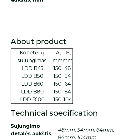
About product
Kopetėlių
A,
B,
sujungimas
mm
mm
LDD B45
150
48
LDD B50
150
54
LDD B60
150
64
LDD B80
150
84
LDD B100
150
104
Technical specification
Sujungimo
48mm, 54mm, 64mm,
detalės aukštis,
84mm, 104mm