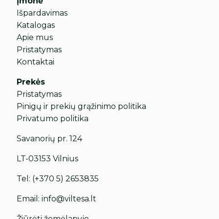
Įmonė
Išpardavimas
Katalogas
Apie mus
Pristatymas
Kontaktai
Prekės
Pristatymas
Pinigų ir prekių grąžinimo politika
Privatumo politika
Savanorių pr. 124
LT-03153 Vilnius
Tel:
(+370 5) 2653835
Email:
info@viltesa.lt
Žiūrėti žemėlapyje