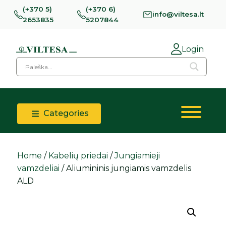
(+370 5)
(+370 6)
info@viltesa.lt
2653835
5207844
Login
Categories
Home
/
Kabelių priedai
/
Jungiamieji
vamzdeliai
/ Aliumininis jungiamis vamzdelis
ALD