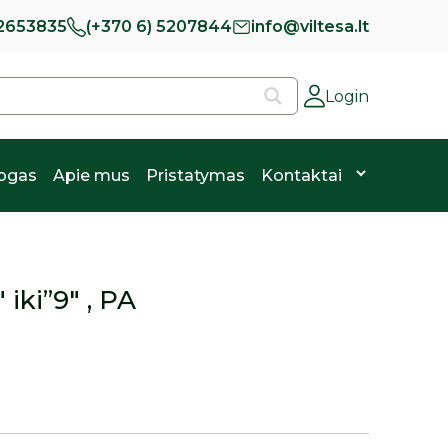
 2653835
(+370 6) 5207844
info@viltesa.lt
Login
logas
Apie mus
Pristatymas
Kontaktai
iki”9″ , PA