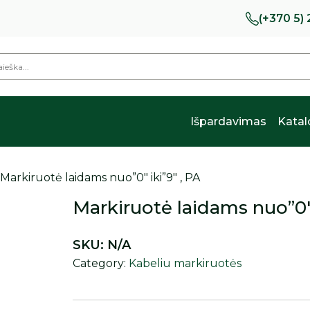
(+370 5)
Išpardavimas
Kata
 Markiruotė laidams nuo”0″ iki”9″ , PA
Markiruotė laidams nuo”0″ 
SKU:
N/A
Category:
Kabeliu markiruotės