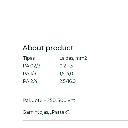
About product
Tipas
Laidas, mm2
PA 02/3
0,2-1,5
PA 1/3
1,5-4,0
PA 2/4
2,5-16,0
Pakuotė – 250, 500 vnt.
Gamintojas, „Partex”.