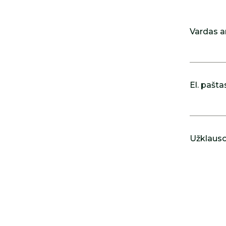
Vardas a
El. pašta
Užklausos