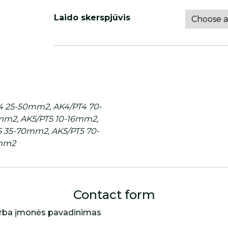
Laido skerspjūvis
4 25-50mm2, AK4/PT4 70-
mm2, AK5/PT5 10-16mm2,
5 35-70mm2, AK5/PT5 70-
0mm2
Contact form
rba įmonės pavadinimas