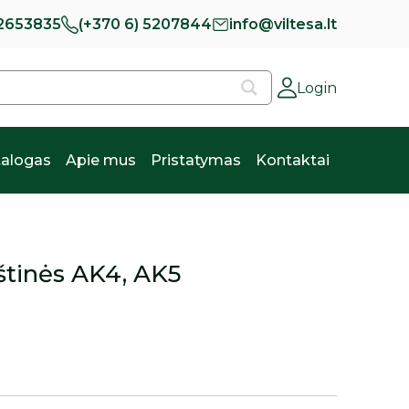
 2653835
(+370 6) 5207844
info@viltesa.lt
Login
alogas
Apie mus
Pristatymas
Kontaktai
štinės AK4, AK5