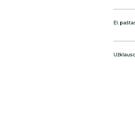
El. pašta
Užklausos