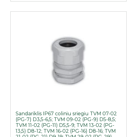
Sandariklis IP67 coliniu sriegiu TVM 07-02
(PG-7) D3,5-6,5; TVM 09-02 (PG-9) D5-8,5;
TVM 11-02 (PG-11) D5,5-9; TVM 13-02 (PG-
13,5) D8-12; TVM 16-02 (PG-16) D8-16; TVM
21-02 (PG-21) D9-19; TVM 29-02 (PG-29)