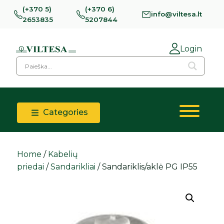
(+370 5)
(+370 6)
info@viltesa.lt
2653835
5207844
Login
Categories
Home
/
Kabelių
priedai
/
Sandarikliai
/ Sandariklis/aklė PG IP55