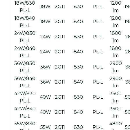
18W/830
1200
18W
2G11
830
PL-L
19
PL-L
lm
18W/840
1200
18W
2G11
840
PL-L
19
PL-L
lm
24W/830
1800
24W
2G11
830
PL-L
28
PL-L
lm
24W/840
1800
24W
2G11
840
PL-L
28
PL-L
lm
36W/830
2900
36W
2G11
830
PL-L
3
PL-L
lm
36W/840
2900
36W
2G11
840
PL-L
3
PL-L
lm
42W/830
3500
40W
2G11
830
PL-L
50
PL-L
lm
42W/840
3500
40W
2G11
840
PL-L
50
PL-L
lm
55W/830
4800
55W
2G11
830
PL-L
50