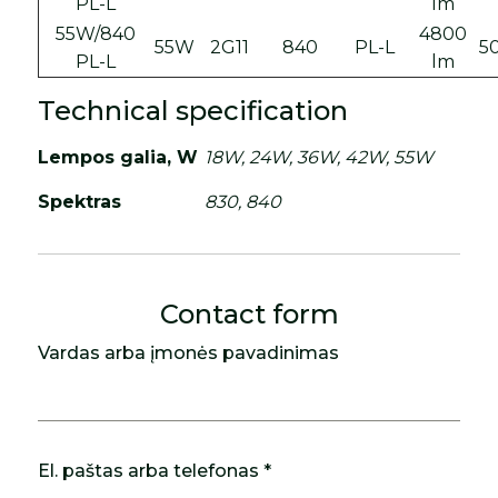
PL-L
lm
55W/840
4800
55W
2G11
840
PL-L
50
PL-L
lm
Technical specification
Lempos galia, W
18W, 24W, 36W, 42W, 55W
Spektras
830, 840
Contact form
Vardas arba įmonės pavadinimas
El. paštas arba telefonas *