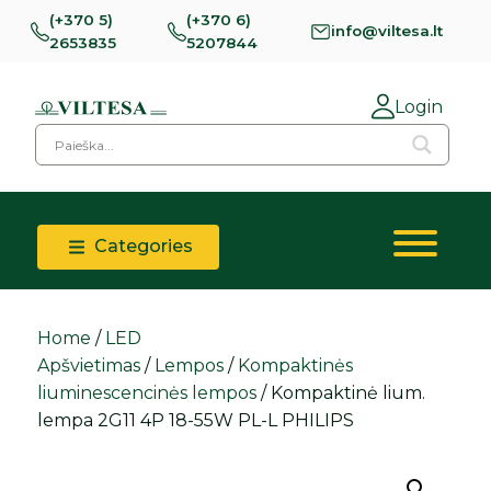
(+370 5)
(+370 6)
info@viltesa.lt
2653835
5207844
Login
Categories
Home
/
LED
Apšvietimas
/
Lempos
/
Kompaktinės
liuminescencinės lempos
/ Kompaktinė lium.
lempa 2G11 4P 18-55W PL-L PHILIPS