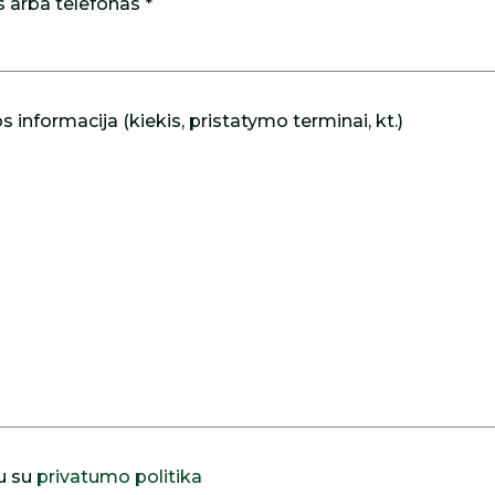
s arba telefonas *
 informacija (kiekis, pristatymo terminai, kt.)
u su
privatumo politika