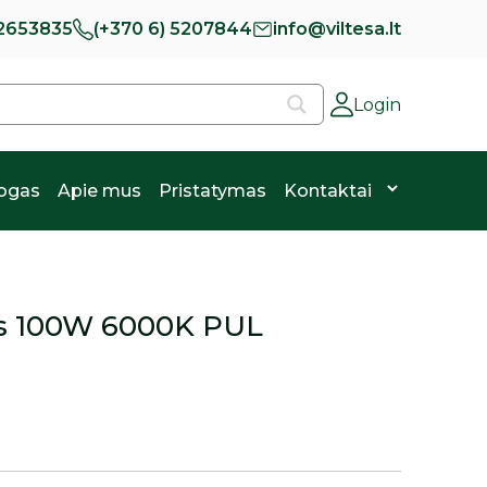
 2653835
(+370 6) 5207844
info@viltesa.lt
Login
logas
Apie mus
Pristatymas
Kontaktai
as 100W 6000K PUL