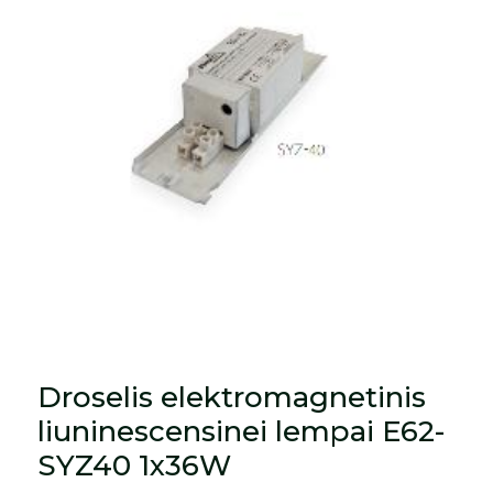
Droselis elektromagnetinis
liuninescensinei lempai E62-
SYZ40 1x36W