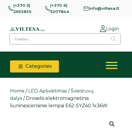
(+370 5)
(+370 6)
info@viltesa.lt
2653835
5207844
Login
Categories
Home
/
LED Apšvietimas
/
Šviestuvų
dalys
/ Droselis elektromagnetinis
liuninescensinei lempai E62-SYZ40 1x36W