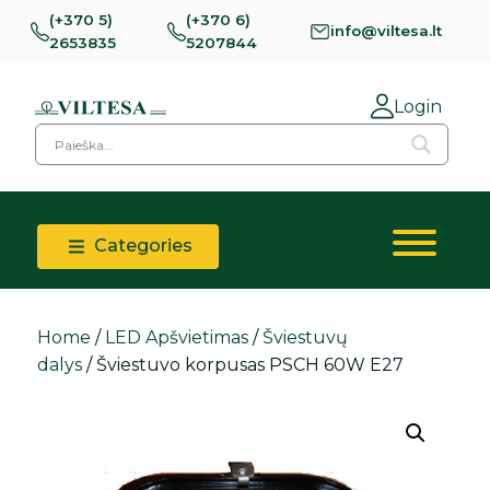
(+370 5)
(+370 6)
info@viltesa.lt
2653835
5207844
Login
Categories
Home
/
LED Apšvietimas
/
Šviestuvų
dalys
/ Šviestuvo korpusas PSCH 60W E27