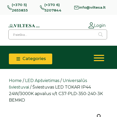
(+370 5)
(+370 6)
info@viltesa.lt
2653835
5207844
Login
Categories
Home
/
LED Apšvietimas
/
Universalūs
šviestuvai
/ Šviestuvas LED TOKAR IP44
24W/3000K apvalus v/t C37-PLD-350-240-3K
BEMKO