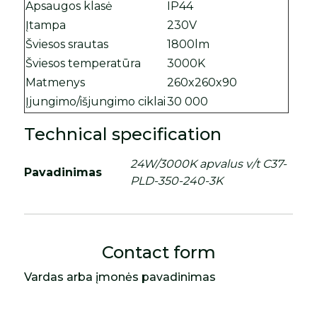
Apsaugos klasė
IP44
Įtampa
230V
Šviesos srautas
1800lm
Šviesos temperatūra
3000K
Matmenys
260x260x90
Įjungimo/išjungimo ciklai
30 000
Technical specification
24W/3000K apvalus v/t C37-
Pavadinimas
PLD-350-240-3K
Contact form
Vardas arba įmonės pavadinimas