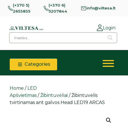
(+370 5)
(+370 6)
info@viltesa.lt
2653835
5207844
Login
Categories
Home
/
LED
Apšvietimas
/
Žibintuvėliai
/ Žibintuvėlis
tvirtinamas ant galvos Head LED19 ARCAS