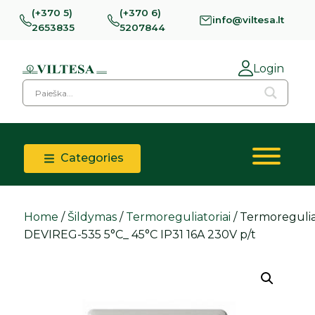
(+370 5)
(+370 6)
info@viltesa.lt
2653835
5207844
Login
Categories
Home
/
Šildymas
/
Termoreguliatoriai
/ Termoregulia
DEVIREG-535 5°C_ 45°C IP31 16A 230V p/t