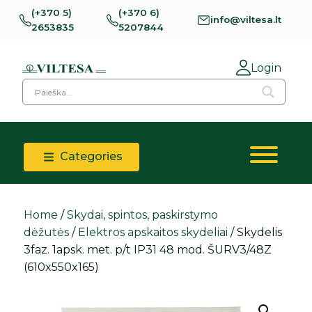
(+370 5)
(+370 6)
info@viltesa.lt
2653835
5207844
Login
Categories
Home
/
Skydai, spintos, paskirstymo
dėžutės
/
Elektros apskaitos skydeliai
/ Skydelis
3faz. 1apsk. met. p/t IP31 48 mod. ŠURV3/48Z
(610x550x165)