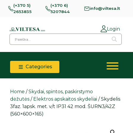
(+370 5)
(+370 6)
info@viltesa.lt
2653835
5207844
Login
Categories
Home
/
Skydai, spintos, paskirstymo
dėžutės
/
Elektros apskaitos skydeliai
/ Skydelis
3faz. 1apsk. met. v/t IP31 42 mod. ŠURN3/42Z
(560×600×165)