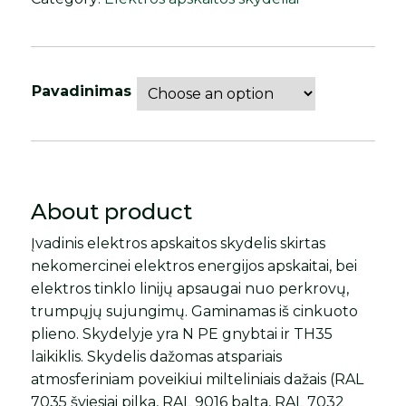
Pavadinimas
About product
Įvadinis elektros apskaitos skydelis skirtas
nekomercinei elektros energijos apskaitai, bei
elektros tinklo linijų apsaugai nuo perkrovų,
trumpųjų sujungimų. Gaminamas iš cinkuoto
plieno. Skydelyje yra N PE gnybtai ir TH35
laikiklis. Skydelis dažomas atspariais
atmosferiniam poveikiui milteliniais dažais (RAL
7035 šviesiai pilka, RAL 9016 balta, RAL 7032