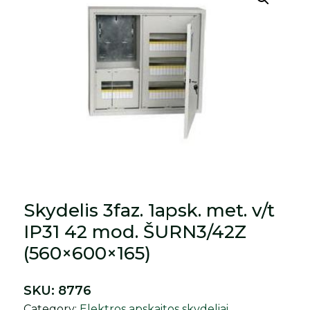
Skydelis 3faz. 1apsk. met. v/t
IP31 42 mod. ŠURN3/42Z
(560×600×165)
SKU:
8776
Category:
Elektros apskaitos skydeliai