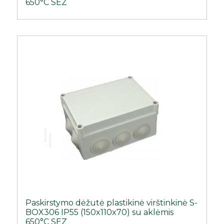
650°C SEZ
Paskirstymo dėžutė plastikinė virštinkinė S-
BOX306 IP55 (150x110x70) su aklėmis
650°C SEZ