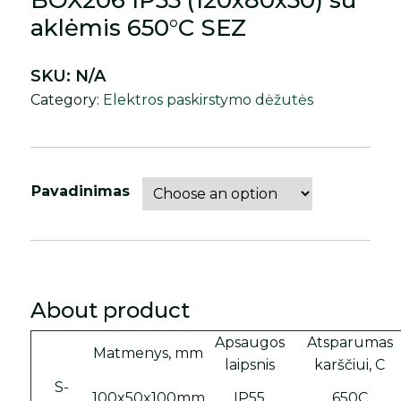
BOX206 IP55 (120x80x50) su
aklėmis 650°C SEZ
SKU:
N/A
Category:
Elektros paskirstymo dėžutės
Pavadinimas
About product
Apsaugos
Atsparumas
Matmenys, mm
laipsnis
karščiui, C
S-
100x50x100mm
IP55
650C