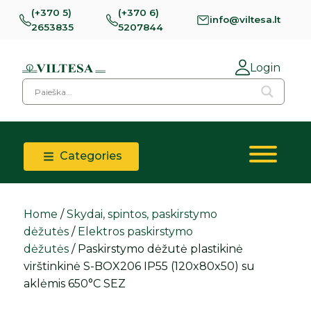
(+370 5)
(+370 6)
info@viltesa.lt
2653835
5207844
Login
Categories
Home
/
Skydai, spintos, paskirstymo
dėžutės
/
Elektros paskirstymo
dėžutės
/ Paskirstymo dėžutė plastikinė
virštinkinė S-BOX206 IP55 (120x80x50) su
aklėmis 650°C SEZ