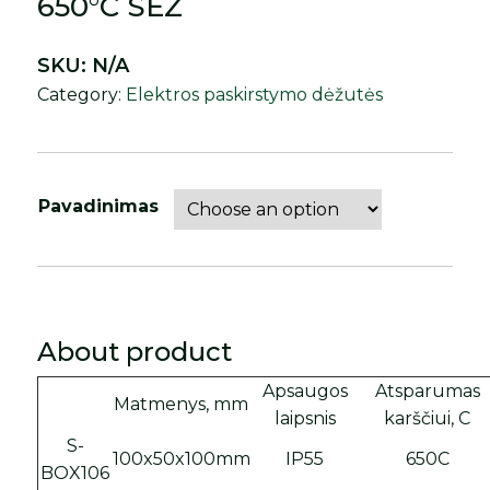
650°C SEZ
SKU:
N/A
Category:
Elektros paskirstymo dėžutės
Pavadinimas
About product
Apsaugos
Atsparumas
Matmenys, mm
laipsnis
karščiui, C
S-
100x50x100mm
IP55
650C
BOX106