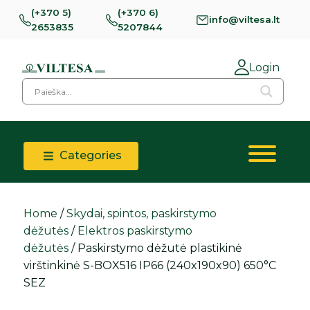
(+370 5)
(+370 6)
info@viltesa.lt
2653835
5207844
Login
Categories
Home
/
Skydai, spintos, paskirstymo
dėžutės
/
Elektros paskirstymo
dėžutės
/ Paskirstymo dėžutė plastikinė
virštinkinė S-BOX516 IP66 (240x190x90) 650°C
SEZ