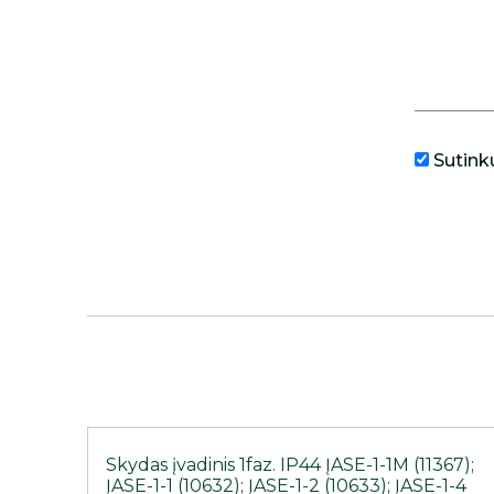
Sutink
Skydas įvadinis 1faz. IP44 ĮASE-1-1M (11367);
ĮASE-1-1 (10632); ĮASE-1-2 (10633); ĮASE-1-4