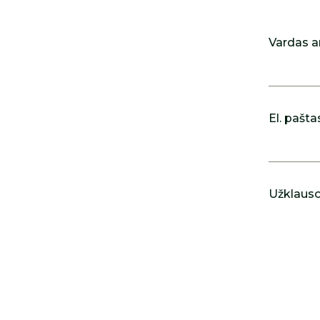
Vardas a
El. pašta
Užklausos