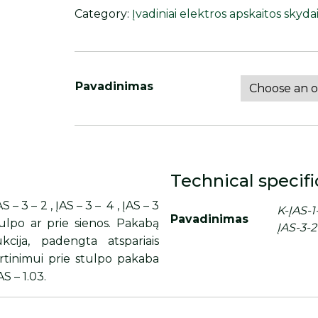
Category:
Įvadiniai elektros apskaitos skyda
Pavadinimas
Technical specifi
AS – 3 – 2 , ĮAS – 3 – 4 , ĮAS – 3
K-ĮAS-1-
Pavadinimas
tulpo ar prie sienos. Pakabą
ĮAS-3-2
kcija, padengta atspariais
virtinimui prie stulpo pakaba
S – 1.03.