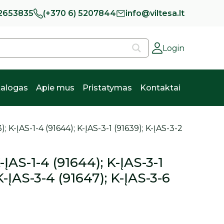
 2653835
(+370 6) 5207844
info@viltesa.lt
Login
alogas
Apie mus
Pristatymas
Kontaktai
); K-ĮAS-1-4 (91644); K-ĮAS-3-1 (91639); K-ĮAS-3-2
-ĮAS-1-4 (91644); K-ĮAS-3-1
K-ĮAS-3-4 (91647); K-ĮAS-3-6