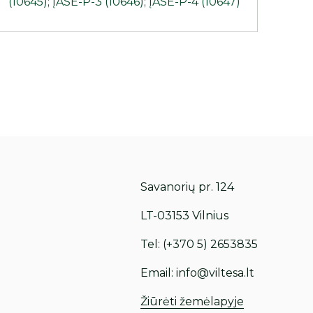
(10645); ĮASE-P-3 (10646); ĮASE-P-4 (10647)
Savanorių pr. 124
LT-03153 Vilnius
Tel:
(+370 5) 2653835
Email:
info@viltesa.lt
Žiūrėti žemėlapyje