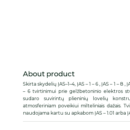
About product
Skirta skydelių ĮAS–1–4, ĮAS – 1 – 6 , ĮAS – 1 – 8 , Į
– 6 tvirtinimui prie gelžbetoninio elektros s
sudaro suvirintų plieninių lovelių konstru
atmosferiniam poveikiui milteliniais dažais. T
naudojama kartu su apkabom ĮAS – 1.01 arba ĮA