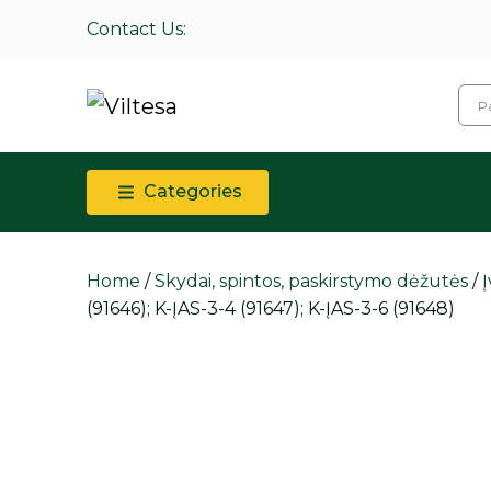
Contact Us:
Categories
Home
/
Skydai, spintos, paskirstymo dėžutės
/
Į
(91646); K-ĮAS-3-4 (91647); K-ĮAS-3-6 (91648)