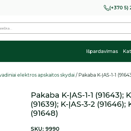
(+370 5)
Išpardavimas
Kat
vadiniai elektros apskaitos skydai
/ Pakaba K-ĮAS-1-1 (91643
Pakaba K-ĮAS-1-1 (91643); K
(91639); K-ĮAS-3-2 (91646); 
(91648)
SKU:
9990