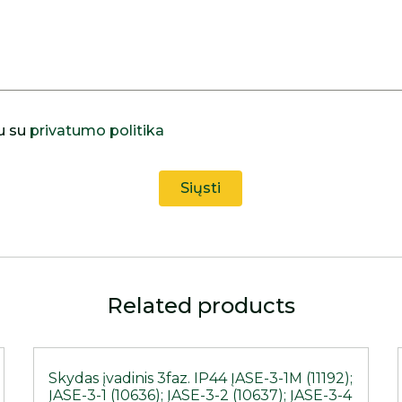
u su
privatumo politika
Related products
Skydas įvadinis 3faz. IP44 ĮASE-3-1M (11192);
ĮASE-3-1 (10636); ĮASE-3-2 (10637); ĮASE-3-4