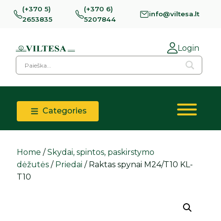
(+370 5)
(+370 6)
info@viltesa.lt
2653835
5207844
Login
Categories
Home
/
Skydai, spintos, paskirstymo
dėžutės
/
Priedai
/ Raktas spynai M24/T10 KL-
T10