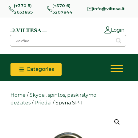
(+370 5)
(+370 6)
info@viltesa.lt
2653835
5207844
Login
Categories
Home
/
Skydai, spintos, paskirstymo
dėžutės
/
Priedai
/ Spyna SP-1