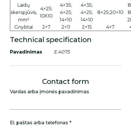
Laidų
4×35;
4×35;
8
4×25;
skerspjūvis,
4×25;
4×25;
8×25;20×10
8
10X10
mm²
14×10
14×10
2
Gnybtai
2×7
2×11
2×15
4×7
Technical specification
Pavadinimas
E.4075
Contact form
Vardas arba įmonės pavadinimas
El. paštas arba telefonas *