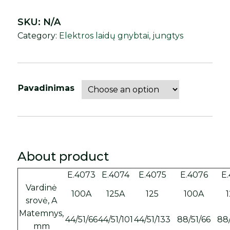
SKU:
N/A
Category:
Elektros laidų gnybtai, jungtys
Pavadinimas
About product
E.4073
E.4074
E.4075
E.4076
E
Vardinė
100A
125A
125
100A
srovė, A
Matemnys,
44/51/66
44/51/101
44/51/133
88/51/66
88/
mm