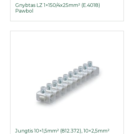
Gnybtas LZ 1×150/4x25mm² (E.4018)
Pawbol
Jungtis 10×1,5mm² (812.372), 10×2,5mm²