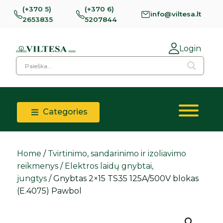
(+370 5)
(+370 6)
info@viltesa.lt
2653835
5207844
Login
Categories
Home
/
Tvirtinimo, sandarinimo ir izoliavimo
reikmenys
/
Elektros laidų gnybtai,
jungtys
/ Gnybtas 2×15 TS35 125A/500V blokas
(E.4075) Pawbol