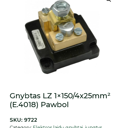
Gnybtas LZ 1×150/4x25mm²
(E.4018) Pawbol
SKU:
9722
Category:
Elektros laidų gnybtai, jungtys