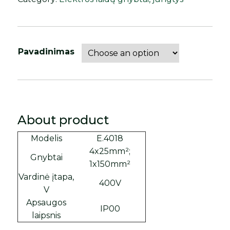
Pavadinimas
About product
Modelis
E.4018
4x25mm²;
Gnybtai
1x150mm²
Vardinė įtapa,
400V
V
Apsaugos
IP00
laipsnis