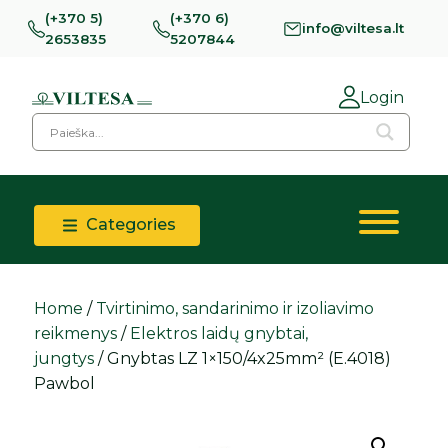
(+370 5)
(+370 6)
info@viltesa.lt
2653835
5207844
Login
Categories
Home
/
Tvirtinimo, sandarinimo ir izoliavimo
reikmenys
/
Elektros laidų gnybtai,
jungtys
/ Gnybtas LZ 1×150/4x25mm² (E.4018)
Pawbol