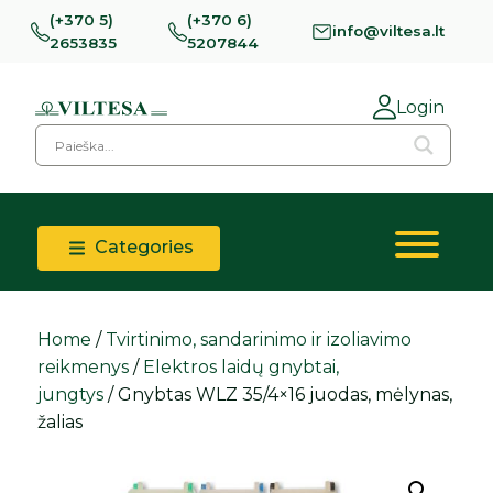
(+370 5)
(+370 6)
info@viltesa.lt
2653835
5207844
Login
Categories
Home
/
Tvirtinimo, sandarinimo ir izoliavimo
reikmenys
/
Elektros laidų gnybtai,
jungtys
/ Gnybtas WLZ 35/4×16 juodas, mėlynas,
žalias