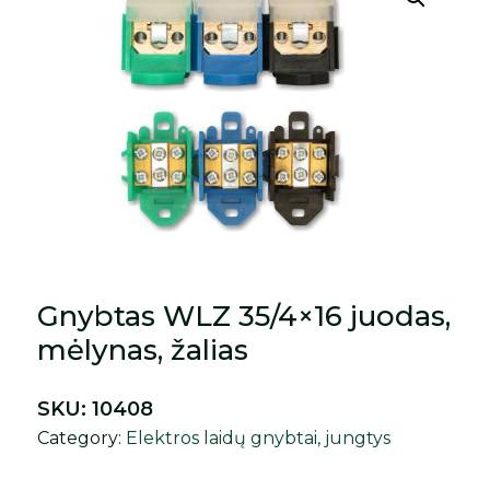
Gnybtas WLZ 35/4×16 juodas,
mėlynas, žalias
SKU:
10408
Category:
Elektros laidų gnybtai, jungtys