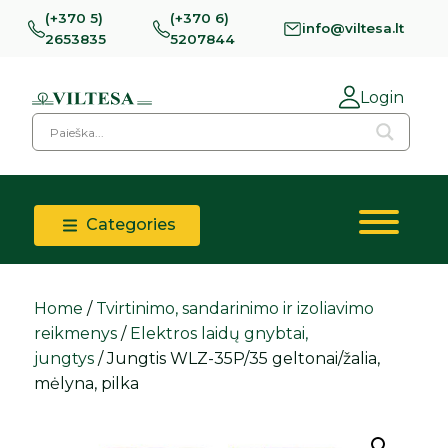
(+370 5)
(+370 6)
info@viltesa.lt
2653835
5207844
Login
Categories
Home
/
Tvirtinimo, sandarinimo ir izoliavimo
reikmenys
/
Elektros laidų gnybtai,
jungtys
/ Jungtis WLZ-35P/35 geltonai/žalia,
mėlyna, pilka