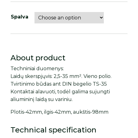
Spalva
About product
Techniniai duomenys:
Laidų skerspjųvis: 2,5-35 mm². Vieno polio.
Tvirtinimo būdas ant DIN bėgelio TS-35
Kontaktai alavuoti, todėl galima sujungti
aliumininį laidą su variniu.
Plotis-42mm, ilgis-42mm, aukštis-98mm
Technical specification