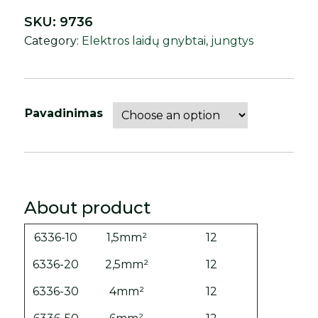
SKU:
9736
Category:
Elektros laidų gnybtai, jungtys
Pavadinimas
About product
6336-10
1,5mm²
12
6336-20
2,5mm²
12
6336-30
4mm²
12