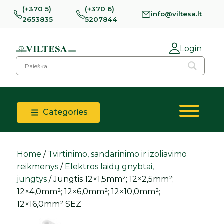
(+370 5)
(+370 6)
info@viltesa.lt
2653835
5207844
Login
Categories
Home
/
Tvirtinimo, sandarinimo ir izoliavimo
reikmenys
/
Elektros laidų gnybtai,
jungtys
/ Jungtis 12×1,5mm²; 12×2,5mm²;
12×4,0mm²; 12×6,0mm²; 12×10,0mm²;
12×16,0mm² SEZ