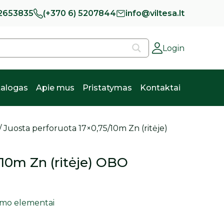
 2653835
(+370 6) 5207844
info@viltesa.lt
Login
alogas
Apie mus
Pristatymas
Kontaktai
/ Juosta perforuota 17×0,75/10m Zn (ritėje)
/10m Zn (ritėje) OBO
inimo elementai