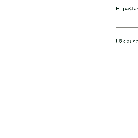
El. pašta
Užklausos