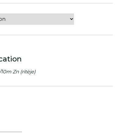
cation
/10m Zn (ritėje)