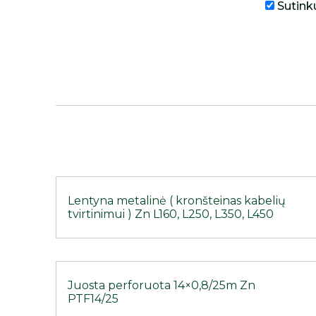
Sutink
Lentyna metalinė ( kronšteinas kabelių
tvirtinimui ) Zn L160, L250, L350, L450
Juosta perforuota 14×0,8/25m Zn
PTF14/25