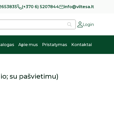
 2653835
(+370 6) 5207844
info@viltesa.lt
Login
alogas
Apie mus
Pristatymas
Kontaktai
io; su pašvietimu)