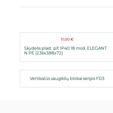
11,00
€
Skydelis plast. p/t IP40 18 mod. ELEGANT
N PE (236x388x72)
Vertikalūs saugiklių blokai serijos FD3