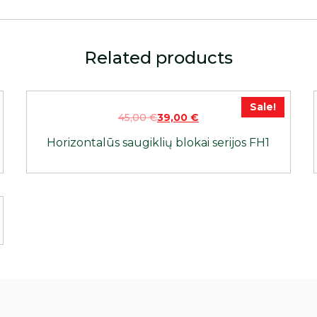
Related products
Sale!
45,00
€
39,00
€
Horizontalūs saugiklių blokai serijos FH1