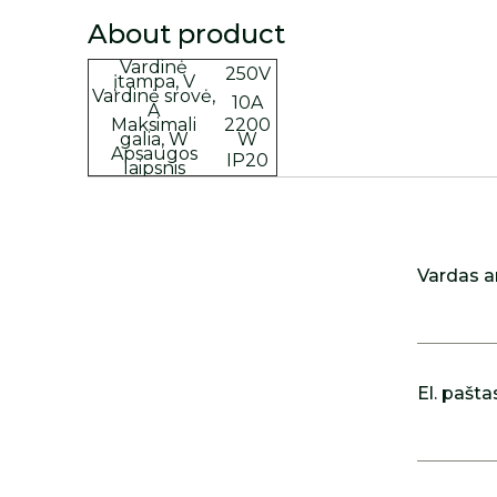
About product
Vardinė
250V
įtampa, V
Vardinė srovė,
10A
A
Maksimali
2200
galia, W
W
Apsaugos
IP20
laipsnis
Vardas a
El. pašta