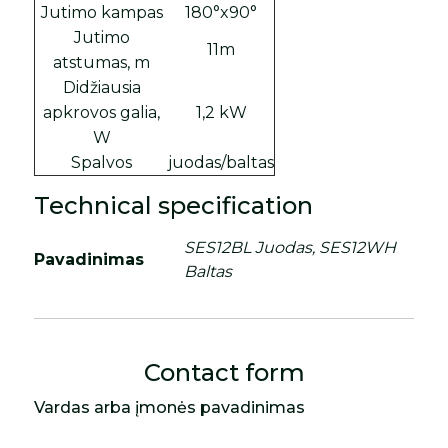
Jutimo kampas
180°x90°
Jutimo
11m
atstumas, m
Didžiausia
apkrovos galia,
1,2 kW
W
Spalvos
juodas/baltas
Technical specification
SES12BL Juodas, SES12WH
Pavadinimas
Baltas
Contact form
Vardas arba įmonės pavadinimas