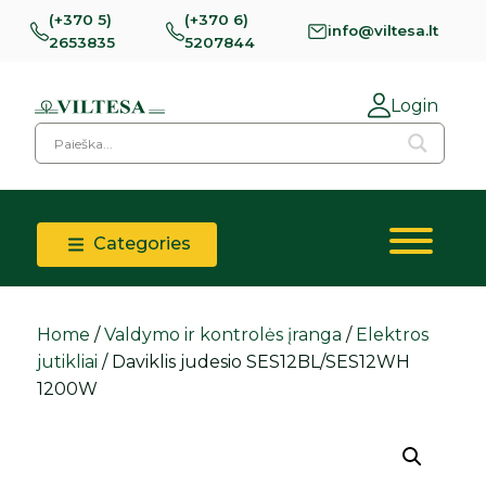
(+370 5)
(+370 6)
info@viltesa.lt
2653835
5207844
Login
Categories
Home
/
Valdymo ir kontrolės įranga
/
Elektros
jutikliai
/ Daviklis judesio SES12BL/SES12WH
1200W