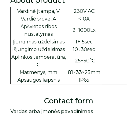
About product
Vardinė įtampa, V
230V AC
Vardiė srovė, A
<10A
Apšvietos ribos
2÷1000Lx
nustatymas
Įjungimas uždelsimas
1÷15sec
Išjungimo uždelsimas
10÷30sec
Aplinkos temperatūra,
-25÷50°C
C
Matmenys, mm
81×33×25mm
Apsaugos laipsnis
IP65
Contact form
Vardas arba įmonės pavadinimas