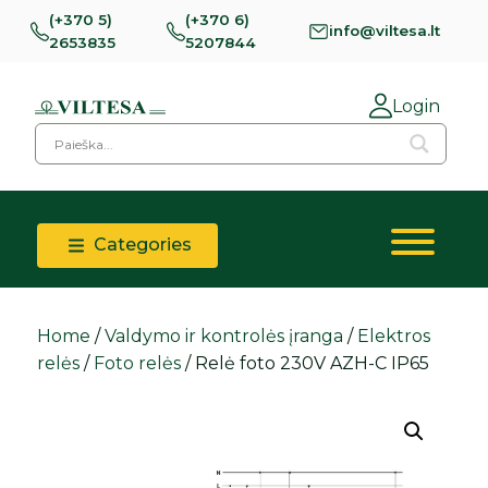
(+370 5)
(+370 6)
info@viltesa.lt
2653835
5207844
Login
Categories
Home
/
Valdymo ir kontrolės įranga
/
Elektros
relės
/
Foto relės
/ Relė foto 230V AZH-C IP65