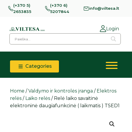
(+370 5)
(+370 6)
info@viltesa.lt
2653835
5207844
Login
Categories
Home
/
Valdymo ir kontrolės įranga
/
Elektros
relės
/
Laiko relės
/ Relė laiko savaitinė
elektroninė daugiafunkcinė ( laikmatis ) TSED1