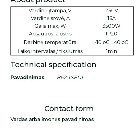
Vardinė įtampa, V
230V
Vardinė srovė, A
16A
Galia max, W
3500W
Apsaugos laipsnis
IP20
Darbinė temperatūra
-10 oC… 40 oC
Laiko intervalas / tikslumas
1min
Technical specification
Pavadinimas
B62-TSED1
Contact form
Vardas arba įmonės pavadinimas