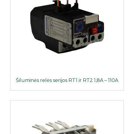
Šiluminės relės serijos RT1 ir RT2 1,8A – 110A