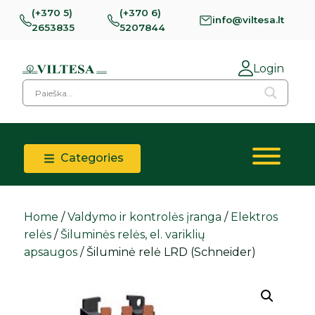
(+370 5)
(+370 6)
info@viltesa.lt
2653835
5207844
Login
Categories
Home
/
Valdymo ir kontrolės įranga
/
Elektros
relės
/
Šiluminės relės, el. variklių
apsaugos
/ Šiluminė relė LRD (Schneider)