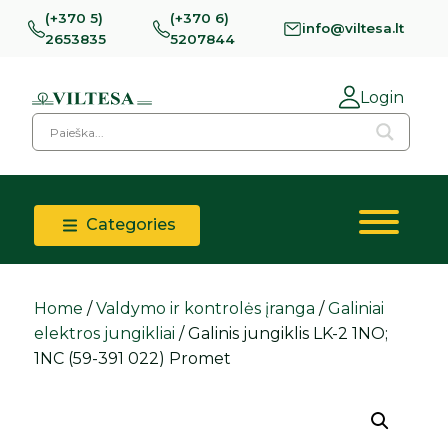
(+370 5)
(+370 6)
info@viltesa.lt
2653835
5207844
Login
Categories
Home
/
Valdymo ir kontrolės įranga
/
Galiniai
elektros jungikliai
/ Galinis jungiklis LK-2 1NO;
1NC (59-391 022) Promet