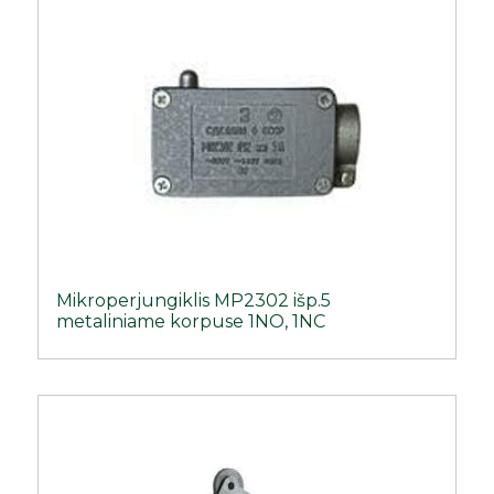
Mikroperjungiklis MP2302 išp.5
metaliniame korpuse 1NO, 1NC