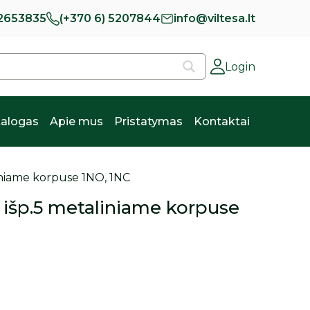
 2653835
(+370 6) 5207844
info@viltesa.lt
Login
alogas
Apie mus
Pristatymas
Kontaktai
iniame korpuse 1NO, 1NC
 išp.5 metaliniame korpuse