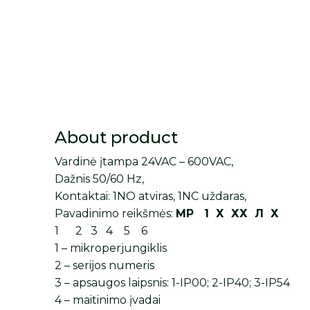
About product
Vardinė įtampa 24VAC – 600VAC,
Dažnis 50/60 Hz,
Kontaktai: 1NO atviras, 1NC uždaras,
Pavadinimo reikšmės:
МP 1 Х ХХ Л Х
1 2 3 4 5 6
1 – mikroperjungiklis
2 – serijos numeris
3 – apsaugos laipsnis: 1-IP00; 2-IP40; 3-IP54
4 – maitinimo įvadai