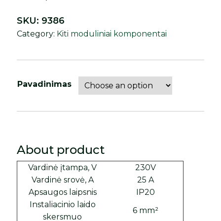
SKU:
9386
Category:
Kiti moduliniai komponentai
Pavadinimas
About product
Vardinė įtampa, V
230V
Vardinė srovė, A
25 A
Apsaugos laipsnis
IP20
Instaliacinio laido
6 mm²
skersmuo