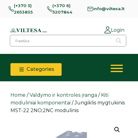
(+370 5)
(+370 6)
info@viltesa.lt
2653835
5207844
Login
Categories
Home
/
Valdymo ir kontrolės įranga
/
Kiti
moduliniai komponentai
/ Jungiklis mygtukinis
MST-22 2NO;2NC modulinis