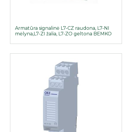
Armatūra signalinė L7-CZ raudona, L7-NI
mėlyna,L7-ZI žalia, L7-ZO geltona BEMKO