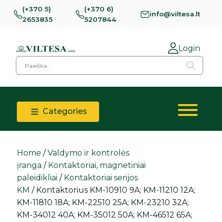
(+370 5)
(+370 6)
info@viltesa.lt
2653835
5207844
Login
Categories
Home
/
Valdymo ir kontrolės
įranga
/
Kontaktoriai, magnetiniai
paleidikliai
/
Kontaktoriai serijos
KM
/ Kontaktorius KM-10910 9A; KM-11210 12A;
KM-11810 18A; KM-22510 25A; KM-23210 32A;
KM-34012 40A; KM-35012 50A; KM-46512 65A;