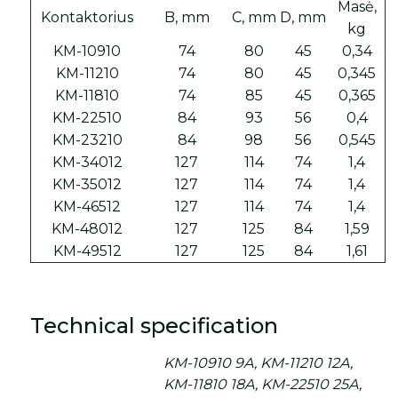
Masė,
Kontaktorius
B, mm
C, mm
D, mm
kg
KM-10910
74
80
45
0,34
KM-11210
74
80
45
0,345
KM-11810
74
85
45
0,365
KM-22510
84
93
56
0,4
KM-23210
84
98
56
0,545
KM-34012
127
114
74
1,4
KM-35012
127
114
74
1,4
KM-46512
127
114
74
1,4
KM-48012
127
125
84
1,59
KM-49512
127
125
84
1,61
Technical specification
KM-10910 9A, KM-11210 12A,
KM-11810 18A, KM-22510 25A,