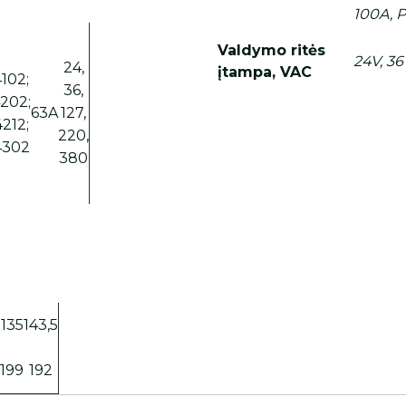
100A, 
Valdymo ritės
24V, 36
24,
įtampa, VAC
102;
36,
202;
63A
127,
212;
220,
302
380
135
143,5
3
199
192