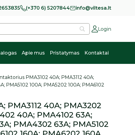
 2653835
(+370 6) 5207844
info@viltesa.lt
Login
alogas
Apie mus
Pristatymas
Kontaktai
ntaktorius PMA3102 40A; PMA3112 40A;
A; PMA5102 100A; PMA5202 100A; PMA6102
A; PMA3112 40A; PMA3202
402 40A; PMA4102 63A;
3A; PMA4302 63A; PMA5102
6102 160A; PMA6202 160A