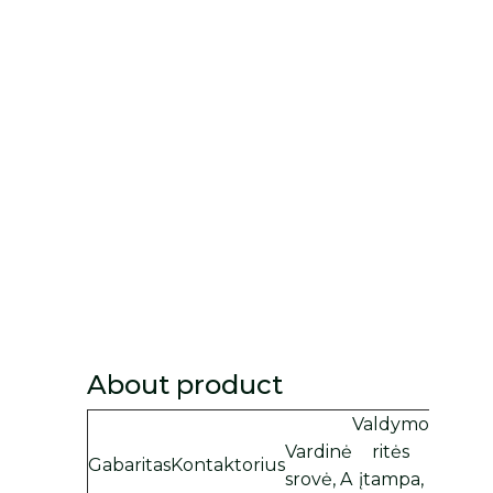
About product
Valdymo
Vardinė
ritės
Gabaritas
Kontaktorius
srovė, A
įtampa,