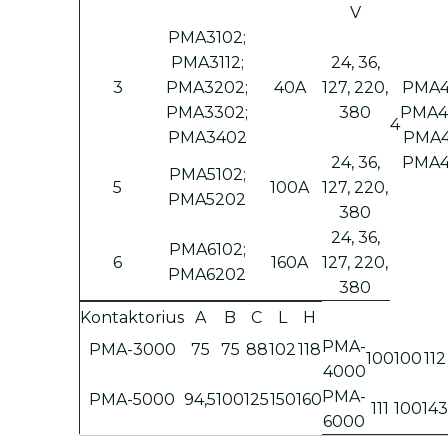
V
PMA3102;
PMA3112;
24, 36,
3
PMA3202;
40A
127, 220,
PMA4
PMA3302;
380
PMA4
4
PMA3402
PMA4
24, 36,
PMA4
PMA5102;
5
100A
127, 220,
PMA5202
380
24, 36,
PMA6102;
6
160A
127, 220,
PMA6202
380
Kontaktorius
A
B
С
L
H
PMA-
PMA-3000
75
75
88
102
118
100
100
112
4000
PMA-
PMA-5000
94,5
100
125
150
160
111
100
14
6000