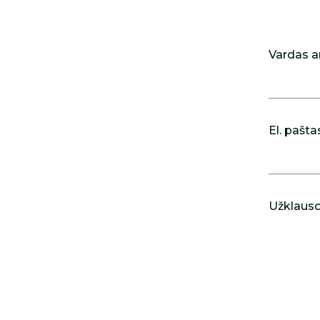
Vardas a
El. pašta
Užklausos