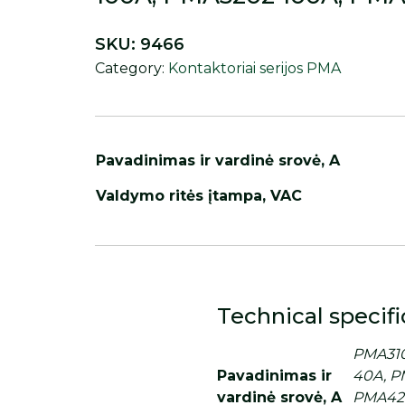
SKU:
9466
Category:
Kontaktoriai serijos PMA
Pavadinimas ir vardinė srovė, A
Valdymo ritės įtampa, VAC
Technical specifi
PMA310
Pavadinimas ir
40A, P
vardinė srovė, A
PMA421