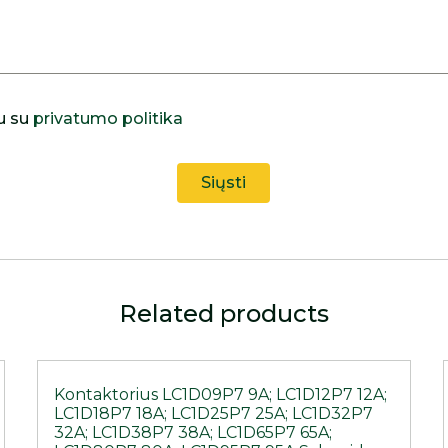
u su
privatumo politika
Related products
Kontaktorius LC1D09P7 9A; LC1D12P7 12A;
LC1D18P7 18A; LC1D25P7 25A; LC1D32P7
32A; LC1D38P7 38A; LC1D65P7 65A;