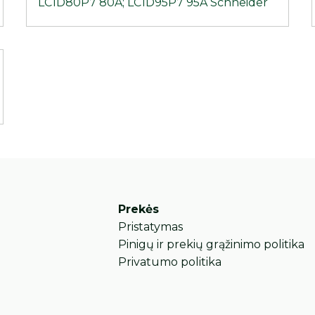
LC1D80P7 80A; LC1D95P7 95A Schneider
Prekės
Pristatymas
Pinigų ir prekių grąžinimo politika
Privatumo politika