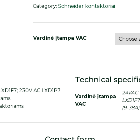
Category:
Schneider kontaktoriai
Vardinė įtampa VAC
Technical specifi
 LXD1F7; 230V AC LXD1P7;
24VAC 
Vardinė įtampa
iams.
LXD1F7
VAC
aktoriams.
(9-38A
Contact form