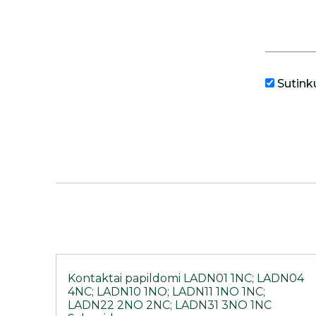
Sutink
Kontaktai papildomi LADN01 1NC; LADN04
4NC; LADN10 1NO; LADN11 1NO 1NC;
LADN22 2NO 2NC; LADN31 3NO 1NC