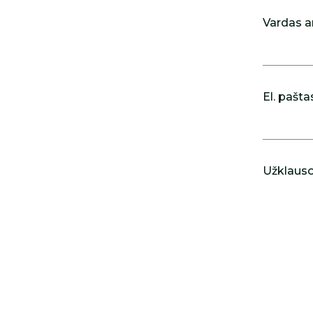
Vardas a
El. pašta
Užklausos