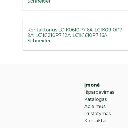
Schneider
Kontaktorius LC1K0610P7 6A; LC1K0910P7
9A; LC1K1210P7 12A; LC1K1610P7 16A
Schneider
Įmonė
Išpardavimas
Katalogas
Apie mus
Pristatymas
Kontaktai