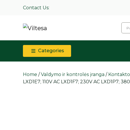
Contact Us:
Categories
Home
/
Valdymo ir kontrolės įranga
/
Kontaktori
LXD1E7; 110V AC LXD1F7; 230V AC LXD1P7; 3