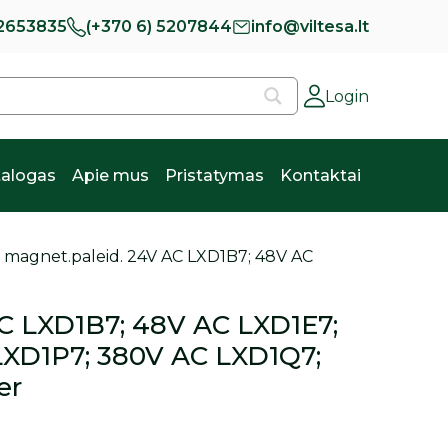
 2653835
(+370 6) 5207844
info@viltesa.lt
Login
alogas
Apie mus
Pristatymas
Kontaktai
ė magnet.paleid. 24V AC LXD1B7; 48V AC
AC LXD1B7; 48V AC LXD1E7;
LXD1P7; 380V AC LXD1Q7;
er