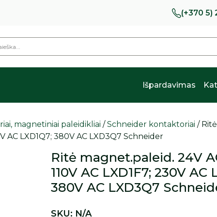
(+370 5)
Išpardavimas
Kat
ai, magnetiniai paleidikliai
/
Schneider kontaktoriai
/ Rit
80V AC LXD1Q7; 380V AC LXD3Q7 Schneider
Ritė magnet.paleid. 24V 
110V AC LXD1F7; 230V AC 
380V AC LXD3Q7 Schneid
SKU:
N/A